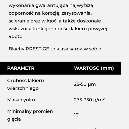
wykonania gwarantująca najwyższą
odporność na korozję, zarysowania,
ścieranie oraz wilgoć, a także doskonałe
wskaźniki funkcjonalności lakieru powyżej
90oC.
Blachy PRESTIGE to klasa sama w sobie!
PARAMETR
WARTOŚĆ (mm)
Grubość lakieru
25-50 µm
wierzchniego
Masa cynku
275-350 g/m²
Minimalny promień
1T
gięcia