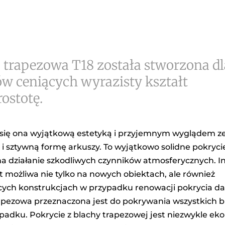
 trapezowa T18 została stworzona dl
ów ceniących wyrazisty kształt
rostotę.
się ona wyjątkową estetyką i przyjemnym wyglądem z
 i sztywną formę arkuszy. To wyjątkowo solidne pokrycie
a działanie szkodliwych czynników atmosferycznych. In
st możliwa nie tylko na nowych obiektach, ale również
ących konstrukcjach w przypadku renowacji pokrycia 
apezowa przeznaczona jest do pokrywania wszystkich 
spadku. Pokrycie z blachy trapezowej jest niezwykle e