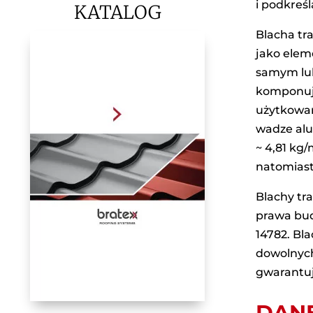
i podkreś
KATALOG
Blacha tr
jako elem
samym lub
komponuje
użytkowan
wadze alu
~ 4,81 kg
natomiast 
Blachy tr
prawa bud
14782. Bl
dowolnych
gwarantuj
DANE