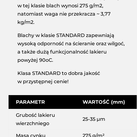
w tej klasie blach wynosi 275 g/m2,
natomiast waga nie przekracza ~ 3,77
kg/m2.
Blachy w klasie STANDARD zapewniają
wysoką odporność na ścieranie oraz wilgoć,
a także dużą funkcjonalność lakieru
powyżej 90oC.
Klasa STANDARD to dobra jakość
w przystępnej cenie!
PARAMETR
WARTOŚĆ (mm)
Grubość lakieru
25-35 µm
wierzchniego
Masa cynku
275 g/m²