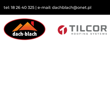
tel:
18 26 40 325
| e-mail:
dachblach@onet.pl
Blacha