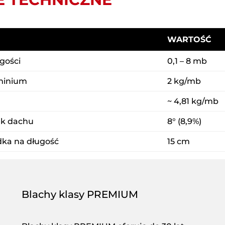
WARTOŚĆ
gości
0,1 – 8 mb
minium
2 kg/mb
~ 4,81 kg/mb
ek dachu
8° (8,9%)
dka na długość
15 cm
Blachy klasy PREMIUM