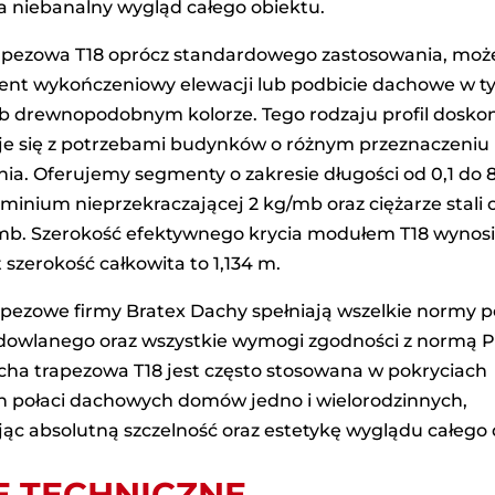
la niebanalny wygląd całego obiektu.
apezowa T18 oprócz standardowego zastosowania, moż
ent wykończeniowy elewacji lub podbicie dachowe w 
 drewnopodobnym kolorze. Tego rodzaju profil dosko
 się z potrzebami budynków o różnym przeznaczeniu
ia. Oferujemy segmenty o zakresie długości od 0,1 do 
minium nieprzekraczającej 2 kg/mb oraz ciężarze stali 
/mb. Szerokość efektywnego krycia modułem T18 wynosi
szerokość całkowita to 1,134 m.
apezowe firmy Bratex Dachy spełniają wszelkie normy p
owlanego oraz wszystkie wymogi zgodności z normą 
acha trapezowa T18 jest często stosowana w pokryciach
 połaci dachowych domów jedno i wielorodzinnych,
ąc absolutną szczelność oraz estetykę wyglądu całego
 TECHNICZNE