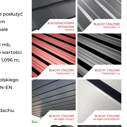
e posłużyć
tym
nale
8 mb,
o wartości
 1,096 m,
olskiego
PN-EN
 dachu.