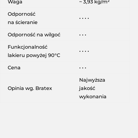
Waga
~ 3,93 kg/m²
Odporność
• • • •
na ścieranie
Odporność na wilgoć
• • •
Funkcjonalność
• • • •
lakieru powyżej 90°C
Cena
• • •
Najwyższa
Opinia wg. Bratex
jakość
wykonania