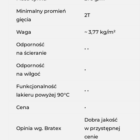
Minimalny promień
2T
gięcia
Waga
~ 3,77 kg/m²
Odporność
• •
na ścieranie
Odporność
•
na wilgoć
Funkcjonalność
• •
lakieru powyżej 90°C
Cena
•
Dobra jakość
Opinia wg. Bratex
w przystępnej
cenie