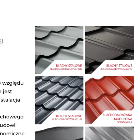
a
e względu
 jest
stalacja
dachowego.
budowli
konomiczne