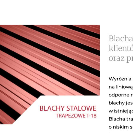
Blacha
klient
oraz p
Wyróżnia 
na liniową
odporne n
blachy je
w istniej
Blacha tr
o niskim 