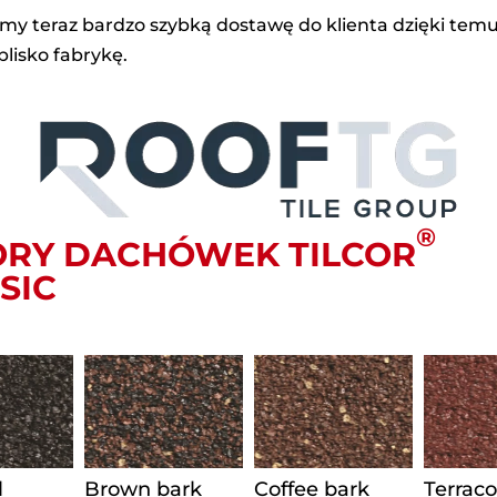
y teraz bardzo szybką dostawę do klienta dzięki temu
lisko fabrykę.
®
ORY DACHÓWEK TILCOR
SIC
l
Brown bark
Coffee bark
Terraco