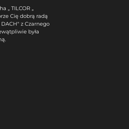
ha „ TILCOR „
rze Cię dobrą radą
H DACH" z Czarnego
ewątpliwie była
mą.