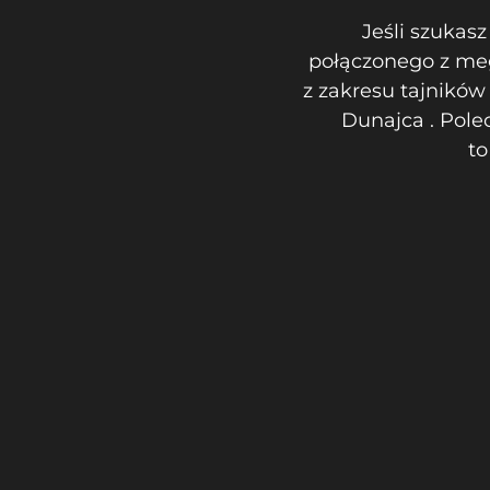
Jeśli szukas
połączonego z meg
z zakresu tajnikó
Dunajca . Pole
to