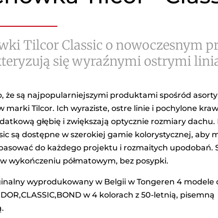
ki Tilcor Classic o nowoczesnym pr
teryzują się wyraźnymi ostrymi lin
o, że są najpopularniejszymi produktami spośród asor
marki Tilcor. Ich wyraziste, ostre linie i pochylone kra
datkową głębię i zwiększają optycznie rozmiary dachu
ssic są dostępne w szerokiej gamie kolorystycznej, aby
opasować do każdego projektu i rozmaitych upodobań. 
w wykończeniu półmatowym, bez posypki.
yginalny wyprodukowany w Belgii w Tongeren 4 modele
OR,CLASSIC,BOND w 4 kolorach z 50-letnią, pisemną
.