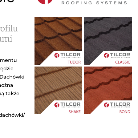
ofilu
iami
tymentu
wędzie
. Dachówki
 można
Są także
 dachówki/