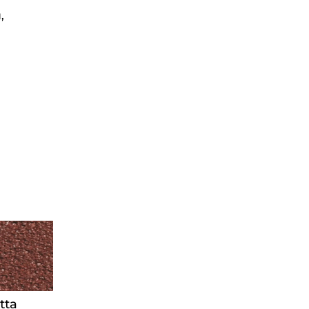
,
tta