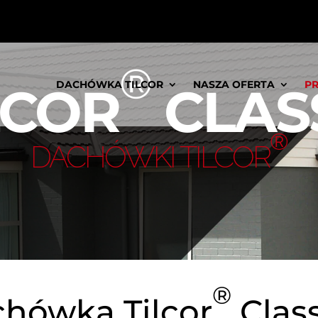
®
LCOR
CLAS
DACHÓWKA TILCOR
NASZA OFERTA
P
®
DACHÓWKI TILCOR
®
hówka Tilcor
Class