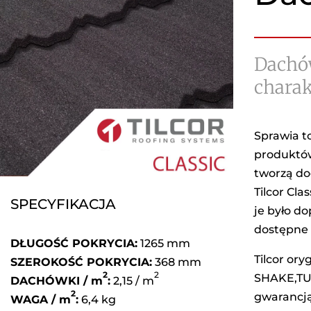
Dachów
charak
Sprawia t
produktów 
tworzą do
Tilcor Cla
SPECYFIKACJA
je było d
dostępne 
DŁUGOŚĆ POKRYCIA:
1265 mm
Tilcor or
SZEROKOŚĆ POKRYCIA:
368 mm
2
2
SHAKE,TUD
DACHÓWKI / m
:
2,15 / m
2
gwarancją
WAGA / m
:
6,4 kg