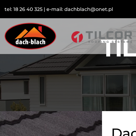
tel:
18 26 40 325
| e-mail:
dachblach@onet.pl
TI
Dac