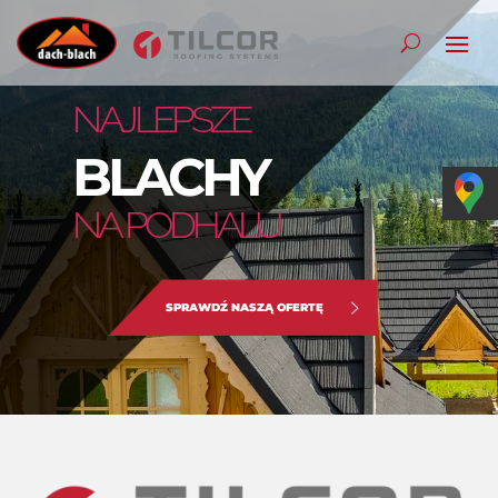
NAJLEPSZE
BLACHY
NA PODHALU
SPRAWDŹ NASZĄ OFERTĘ