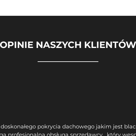
OPINIE NASZYCH KLIENTÓ
z doskonałego pokrycia dachowego jakim jest blac
a profesjonalną obsługą sprzedawcy , który wesp