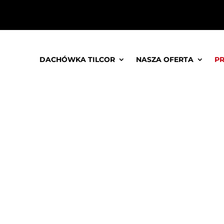
DACHÓWKA TILCOR
NASZA OFERTA
P
R na okła