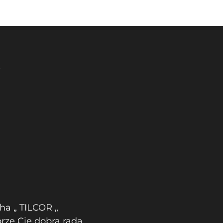
W
ha „ TILCOR „
rze Cię dobrą radą