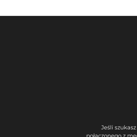
Jeśli szukas
połączonego z meg