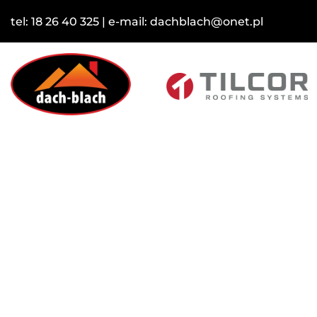
tel:
18 26 40 325
| e-mail:
dachblach@onet.pl
TILCO