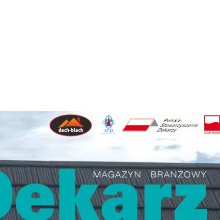
 Dekarz”