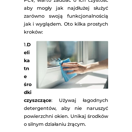
PCV, warto zadbać o ich czystość
aby mogły jak najdłużej służyć
zarówno swoją funkcjonalnością
jak i wyglądem. Oto kilka prostych
kroków:
1.
D
eli
ka
tn
e
śro
dki
czyszczące
: Używaj łagodnych
detergentów, aby nie naruszyć
powierzchni okien. Unikaj środków
o silnym działaniu żrącym.