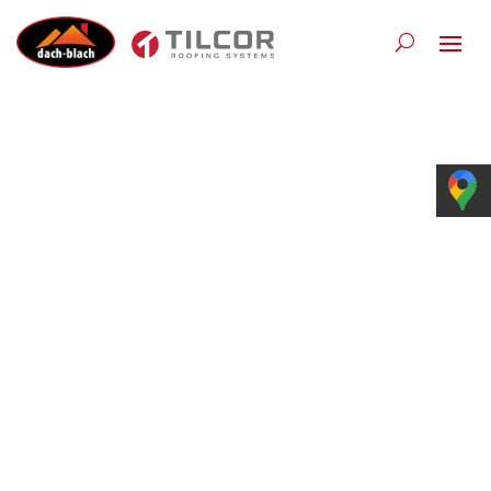
Dachówki faliste
Tilcor® Bond i Tudor –
trwałe i eleganckie
pokrycie dachu na